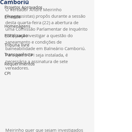
Camboriú
Projetos Aprovados
O vereador André Meirinho 
(Progressistas) propôs durante a sessão 
Emenda
desta quarta-feira (22) a abertura de 
Homenagens
uma Comissão Parlamentar de Inquérito 
(CPI) para investigar a questão do 
Fiscalização
saneamento e condições de 
Tribuna livre
balneabilidade em Balneário Camboriú. 
Transparência
Para que a CPI seja instalada, é 
necessária a assinatura de sete 
Requerimentos
vereadores.
CPI
Meirinho quer que sejam investigados 