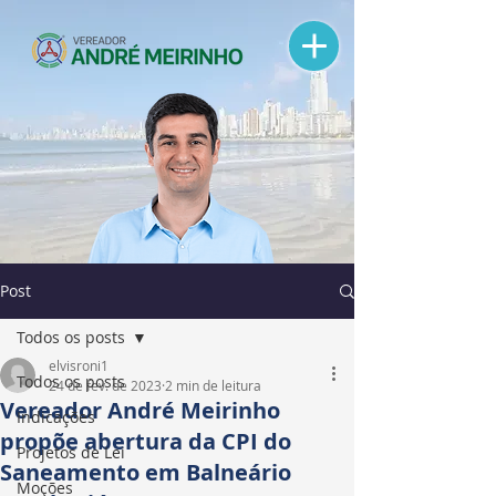
Post
Todos os posts
elvisroni1
Todos os posts
24 de fev. de 2023
2 min de leitura
Vereador André Meirinho
Indicações
propõe abertura da CPI do
Projetos de Lei
Saneamento em Balneário
Moções