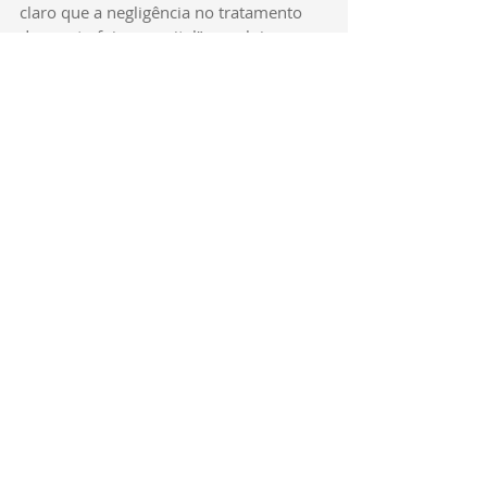
claro que a negligência no tratamento 
de esgoto foi proposital”, concluiu o 
parlamentar. 
Texto: Kattiúcia Villain | Assessoria | 
Gabinete do Vereador
Foto: Charles Camargo
Fiscalização
Transparência
Posts recentes
Ver tudo