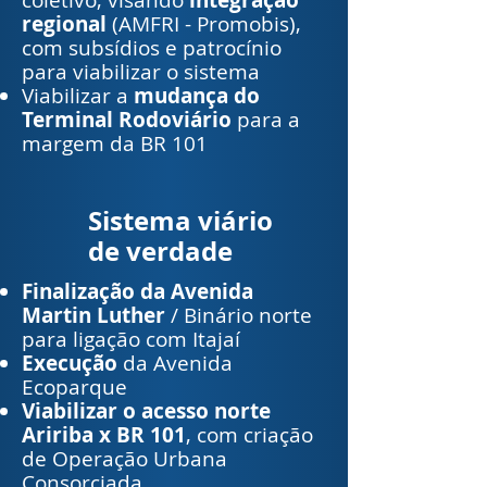
coletivo, visando
integração
regional
(AMFRI - Promobis),
com subsídios e patrocínio
para viabilizar o sistema
Viabilizar a
mudança do
Terminal Rodoviário
para a
margem da BR 101
Sistema viário
de verdade
Finalização da Avenida
Martin Luther
/ Binário norte
para ligação com Itajaí
Execução
da Avenida
Ecoparque
Viabilizar o acesso norte
Aririba x BR 101
, com criação
de Operação Urbana
Consorciada