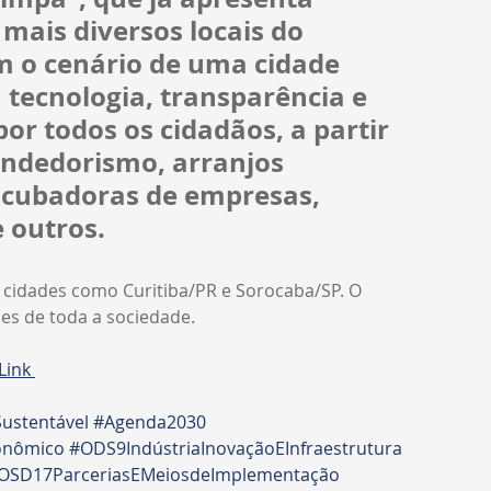
mais diversos locais do 
m o cenário de uma cidade 
m tecnologia, transparência e 
r todos os cidadãos, a partir 
ndedorismo, arranjos 
ncubadoras de empresas, 
 outros.
s cidades como Curitiba/PR e Sorocaba/SP. O 
es de toda a sociedade.
 Link 
ustentável
#Agenda2030
onômico
#ODS9IndústriaInovaçãoEInfraestrutura
OSD17ParceriasEMeiosdeImplementação