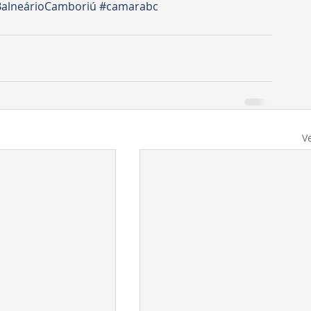
alneárioCamboriú
#camarabc
V