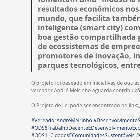
resultados econômicos nos 
mundo, que facilita també
inteligente (smart city) co
boa gestão compartilhada po
de ecossistemas de empree
promotores de inovação, i
parques tecnológicos, entre
O projeto foi baseado em iniciativas de outra
vereador André Meirinho aguarda contribuiçõ
O Projeto de Lei pode ser encontrado no link:
#VereadorAndréMeirinho
#DesenvolvimentoS
#ODS8TrabalhoDecenteEDesenvolvimentoEc
#ODS11CidadesEComunidadesSustentáveis
#