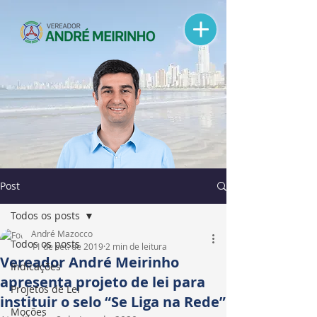
Post
Todos os posts
André Mazocco
Todos os posts
11 de set. de 2019
2 min de leitura
Vereador André Meirinho
Indicações
apresenta projeto de lei para
Projetos de Lei
instituir o selo “Se Liga na Rede”
Moções