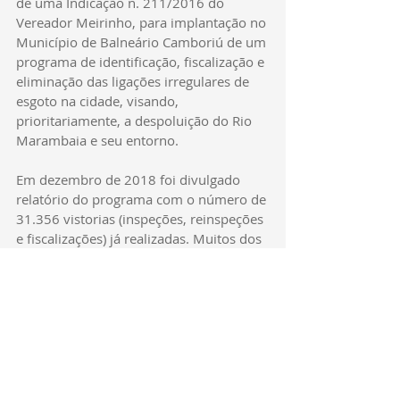
de uma Indicação n. 211/2016 do 
Vereador Meirinho, para implantação no 
Município de Balneário Camboriú de um 
programa de identificação, fiscalização e 
eliminação das ligações irregulares de 
esgoto na cidade, visando, 
prioritariamente, a despoluição do Rio 
Marambaia e seu entorno.
Em dezembro de 2018 foi divulgado 
relatório do programa com o número de 
31.356 vistorias (inspeções, reinspeções 
e fiscalizações) já realizadas. Muitos dos 
imóveis irregulares foram notificados e 
parte deles já realizou as adequações 
apontadas pelo programa.
Projetos de Lei