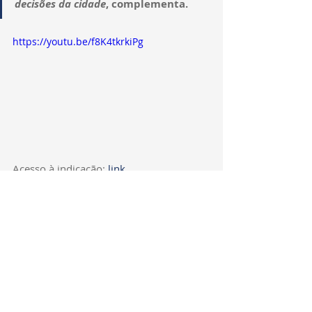
decisões da cidade
,
 complementa.
https://youtu.be/f8K4tkrkiPg
Acesso à indicação: 
link
Entrevista para a Rádio Câmara: 
https://youtu.be/8zLJcJae8Jo