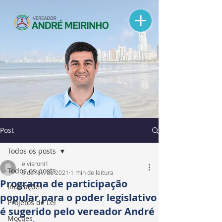
Post
Todos os posts
elvisroni1
Todos os posts
5 de fev. de 2021
1 min de leitura
Programa de participação
Indicações
popular para o poder legislativo
Projetos de Lei
é sugerido pelo vereador André
Moções