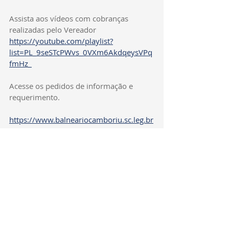
Assista aos vídeos com cobranças 
realizadas pelo Vereador
https://youtube.com/playlist?
list=PL_9seSTcPWvs_0VXm6AkdqeysVPq
fmHz_
Acesse os pedidos de informação e 
requerimento.
https://www.balneariocamboriu.sc.leg.br
/proposicoes/Pedidos-de-
Informacoes/0/1/0/127419
https://www.balneariocamboriu.sc.leg.br
/proposicoes/Pedidos-de-
Informacoes/0/1/0/127449
https://www.balneariocamboriu.sc.leg.br
/proposicoes/Requerimentos/0/1/0/121
752