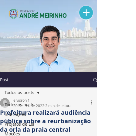
Post
Todos os posts
elvisroni1
Todos os posts
30 de jun. de 2022
2 min de leitura
Prefeitura realizará audiência
Indicações
pública sobre a reurbanização
Projetos de Lei
da orla da praia central
Moções