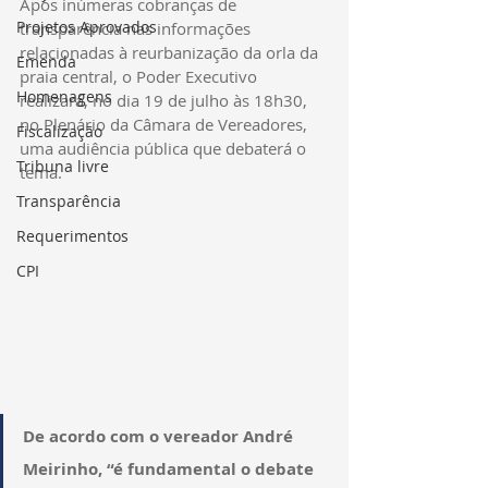
Após inúmeras cobranças de 
Projetos Aprovados
transparência nas informações 
relacionadas à reurbanização da orla da 
Emenda
praia central, o Poder Executivo 
Homenagens
realizará, no dia 19 de julho às 18h30, 
no Plenário da Câmara de Vereadores, 
Fiscalização
uma audiência pública que debaterá o 
Tribuna livre
tema.
Transparência
Requerimentos
CPI
De acordo com o vereador André 
Meirinho, “é fundamental o debate 