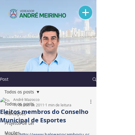
Post
Todos os posts
André Mazocco
Todos os posts
19 de out. de 2011
1 min de leitura
Eleitos membros do Conselho
Indicações
Municipal de Esportes
Projetos de Lei
Moções
Fonte: 
http://www.balneariocamboriu.sc.