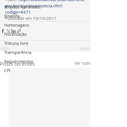
gov.br/imprensa/noticia.cfm?
Projetos Aprovados
codigo=8471
Emenda
Publicado em 19/10/2011
Homenagens
Fiscalização
Tribuna livre
Transparência
Requerimentos
Posts recentes
Ver tudo
CPI