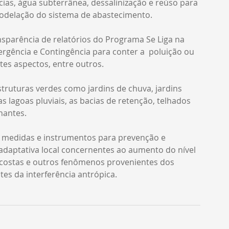
ias, água subterrânea, dessalinização e reúso para 
modelação do sistema de abastecimento.
sparência de relatórios do Programa Se Liga na 
gência e Contingência para conter a  poluição ou 
es aspectos, entre outros.
struturas verdes como jardins de chuva, jardins 
, as lagoas pluviais, as bacias de retenção, telhados 
nantes.
 medidas e instrumentos para prevenção e 
 adaptativa local concernentes ao aumento do nível 
costas e outros fenômenos provenientes dos 
s da interferência antrópica.