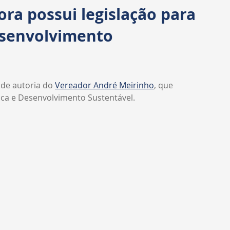
Transparência
Requerimentos
CPI
ra possui legislação para
esenvolvimento
, de autoria do 
Vereador André Meirinho
, que 
rica e Desenvolvimento Sustentável.