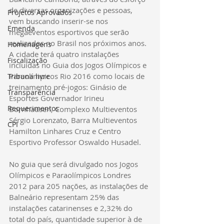
de diversas organizações e pessoas, 
Projetos Aprovados
vem buscando inserir-se nos 
Emenda
megaeventos esportivos que serão 
realizados no Brasil nos próximos anos. 
Homenagens
A cidade terá quatro instalações 
Fiscalização
incluídas no Guia dos Jogos Olímpicos e 
Paraolímpicos Rio 2016 como locais de 
Tribuna livre
treinamento pré-jogos: Ginásio de 
Transparência
Esportes Governador Irineu 
Requerimentos
Bornhausen, Complexo Multieventos 
Sérgio Lorenzato, Barra Multieventos 
CPI
Hamilton Linhares Cruz e Centro 
Esportivo Professor Oswaldo Husadel.
No guia que será divulgado nos Jogos 
Olímpicos e Paraolímpicos Londres 
2012 para 205 nações, as instalações de 
Balneário representam 25% das 
instalações catarinenses e 2,32% do 
total do país, quantidade superior à de 