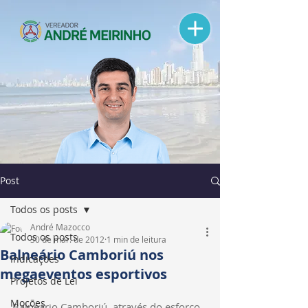
Post
Todos os posts
André Mazocco
Todos os posts
30 de mar. de 2012
1 min de leitura
Balneário Camboriú nos
Indicações
megaeventos esportivos
Projetos de Lei
Moções
Balneário Camboriú, através do esforço 