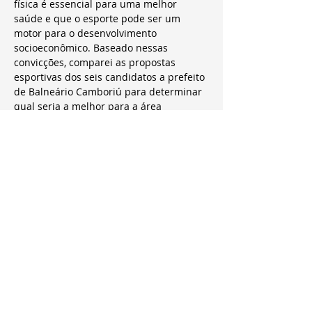
física é essencial para uma melhor 
saúde e que o esporte pode ser um 
motor para o desenvolvimento 
socioeconômico. Baseado nessas 
convicções, comparei as propostas 
esportivas dos seis candidatos a prefeito 
de Balneário Camboriú para determinar 
qual seria a melhor para a área 
esportiva e para a cidade.
A proposta de Meirinho é a mais 
detalhada e abrangente, cobrindo uma 
variedade de ações que podem 
melhorar e democratizar o acesso ao 
esporte, beneficiando uma parcela maior 
da população.