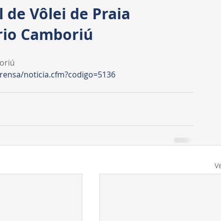
Transparência
Requerimentos
CPI
l de Vôlei de Praia
rio Camboriú
oriú 
rensa/noticia.cfm?codigo=5136
V