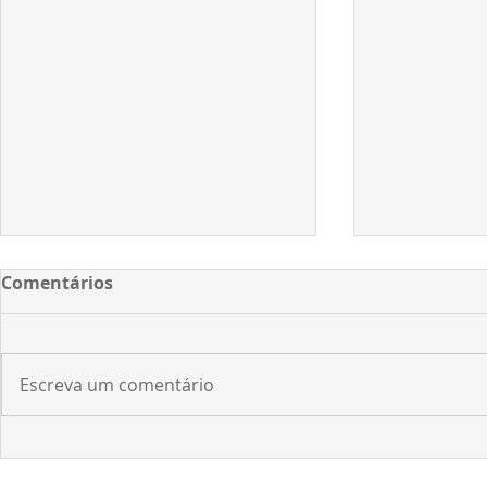
Comentários
Escreva um comentário
Aprovado projeto que cria
Vereador 
quatro bairros em
apresenta 