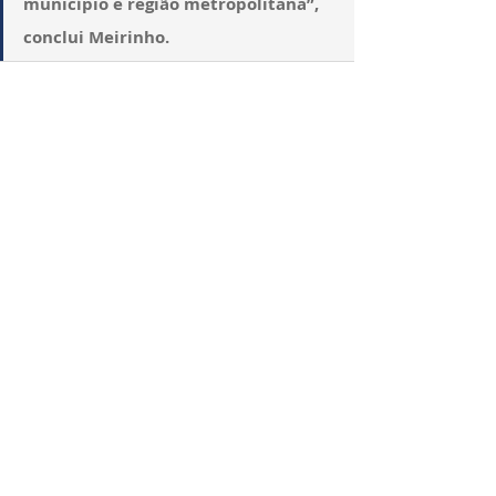
município e região metropolitana”, 
conclui Meirinho.
Posts recentes
Ver tudo