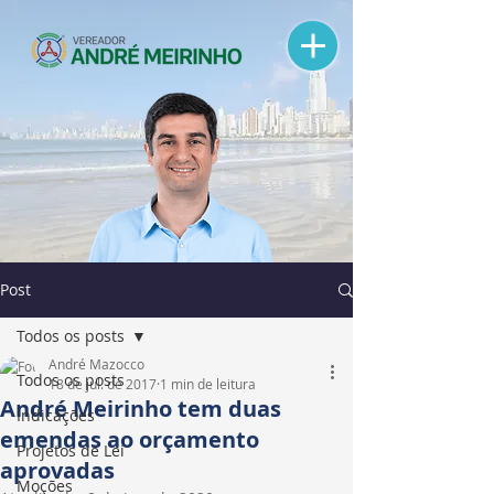
Post
Todos os posts
André Mazocco
Todos os posts
18 de jul. de 2017
1 min de leitura
André Meirinho tem duas
Indicações
emendas ao orçamento
Projetos de Lei
aprovadas
Moções