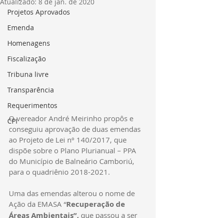
Atualizado:
8 de jan. de 2020
Projetos Aprovados
Emenda
Homenagens
Fiscalização
Tribuna livre
Transparência
Requerimentos
O vereador André Meirinho propôs e 
CPI
conseguiu aprovação de duas emendas 
ao Projeto de Lei nº 140/2017, que 
dispõe sobre o Plano Plurianual – PPA 
do Município de Balneário Camboriú, 
para o quadriênio 2018-2021.
Uma das emendas alterou o nome de 
Ação da EMASA “
Recuperação de 
Áreas Ambientais”,
 que passou a ser 